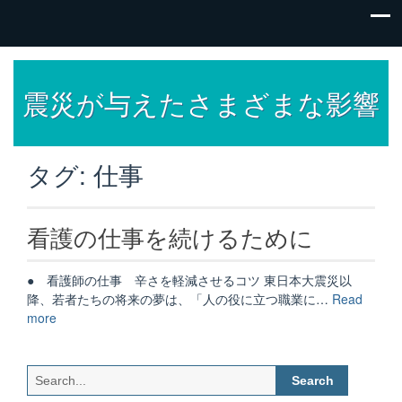
震災が与えたさまざまな影響
タグ:
仕事
看護の仕事を続けるために
● 看護師の仕事 辛さを軽減させるコツ 東日本大震災以
降、若者たちの将来の夢は、「人の役に立つ職業に…
Read
“看
more
護
の
仕
Search
事
for: