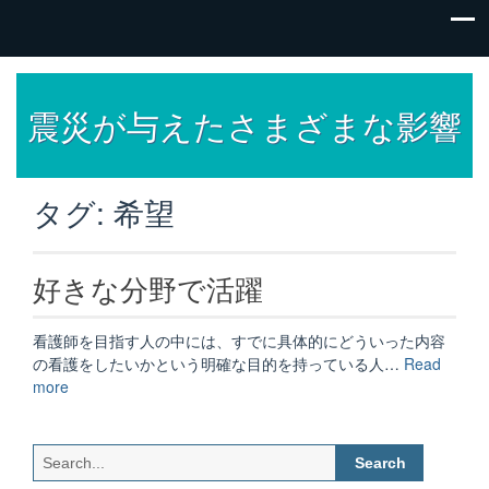
震災が与えたさまざまな影響
タグ:
希望
好きな分野で活躍
看護師を目指す人の中には、すでに具体的にどういった内容
の看護をしたいかという明確な目的を持っている人…
Read
“好
more
き
な
分
Search
野
for: