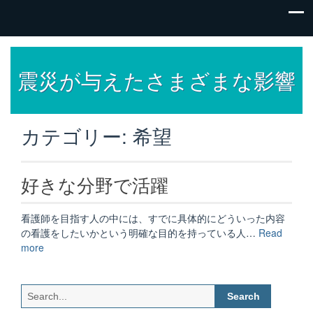
震災が与えたさまざまな影響
カテゴリー:
希望
好きな分野で活躍
看護師を目指す人の中には、すでに具体的にどういった内容
の看護をしたいかという明確な目的を持っている人…
Read
“好
more
き
な
分
Search
野
for: